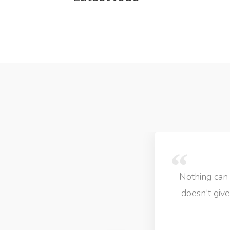
to LIB Jobs! I personnaly feel that a beautiful jobsite th
 options is definately not better than an okay looking si
gives you loads of options to choose from.