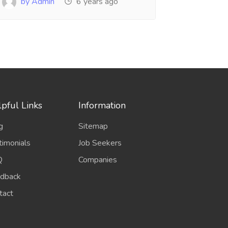
by Admin
6 years ago
pful Links
Information
g
Sitemap
timonials
Job Seekers
Q
Companies
dback
tact