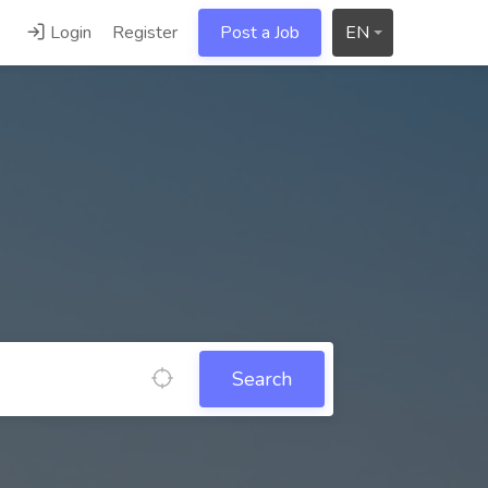
Login
Register
Post a Job
EN
Search