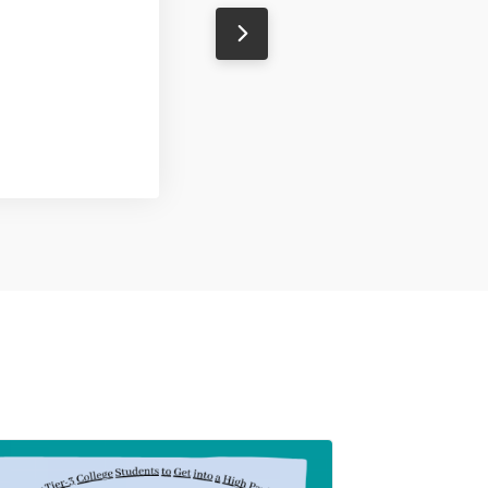
atasha
Designer