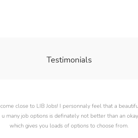
Testimonials
at
te