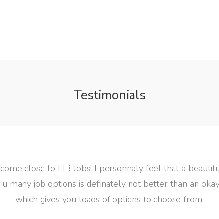
Testimonials
ite that
ng site