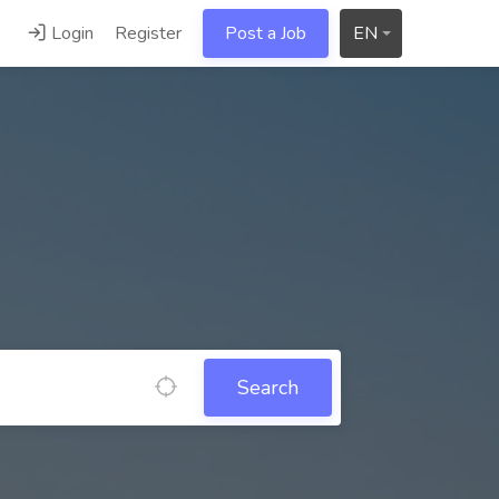
Login
Register
Post a Job
EN
Search