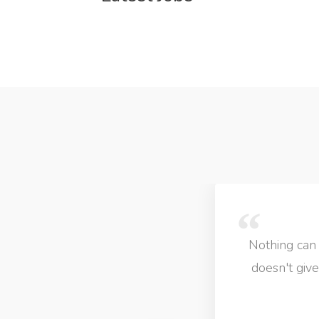
lose to LIB Jobs! I personnaly feel that a beautiful jobs
y job options is definately not better than an okay looki
hich gives you loads of options to choose from.